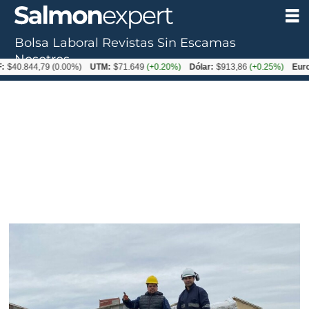
Bolsa Laboral
Revistas
Sin Escamas
Tag:
Nosotros
.844,79
(0.00%)
UTM:
$71.649
(+0.20%)
Dólar:
$913,86
(+0.25%)
Euro:
$10
plumavit