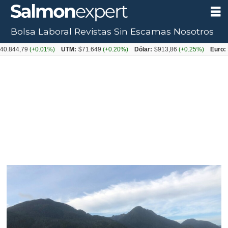
Bolsa Laboral
Revistas
Sin Escamas
Nosotros
Tag:
0.844,79
(+0.01%)
UTM:
$71.649
(+0.20%)
Dólar:
$913,86
(+0.25%)
Euro:
poseidon
os