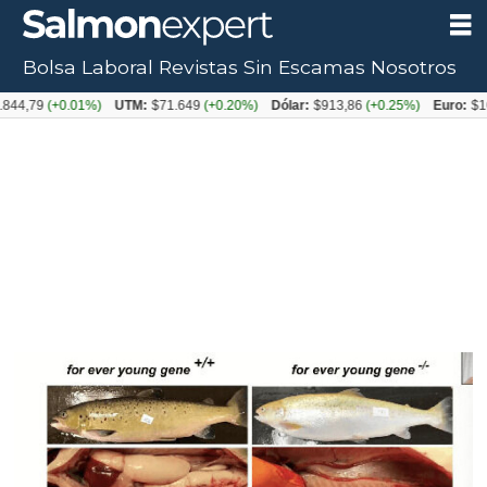
Bolsa Laboral
Revistas
Sin Escamas
Nosotros
Tag:
844,79
(+0.01%)
UTM:
$71.649
(+0.20%)
Dólar:
$913,86
(+0.25%)
Euro:
$10
precoz