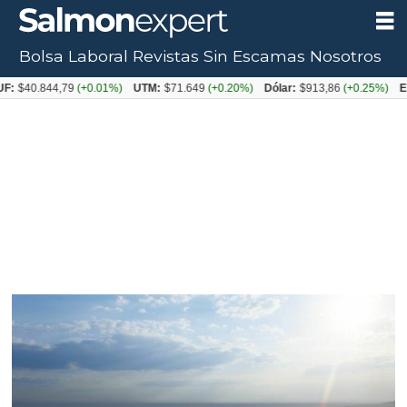
Bolsa Laboral
Revistas
Sin Escamas
Nosotros
Tag:
$40.844,79
(+0.01%)
UTM:
$71.649
(+0.20%)
Dólar:
$913,86
(+0.25%)
Euro:
recirculación
acuícola