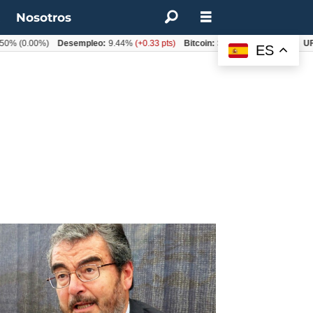
t
Nosotros
50%
(0.00%)
Desempleo:
9.44%
(+0.33 pts)
Bitcoin:
$62.760,11
(-1.74%)
UF:
ES