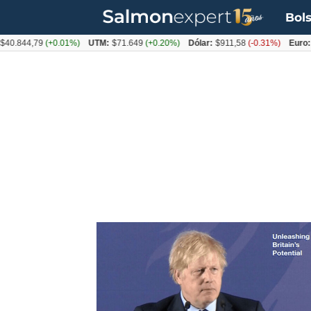
Bols
40.844,79
(+0.01%)
UTM:
$71.649
(+0.20%)
Dólar:
$911,58
(-0.31%)
Euro:
$
Tag:
regulaciones