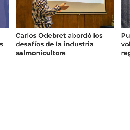
Carlos Odebret abordó los
Pu
desafíos de la industria
vo
salmonicultora
re
sa