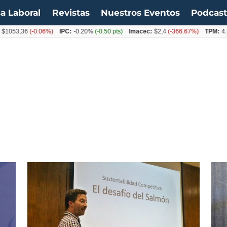
a Laboral
Revistas
Nuestros Eventos
Podcas
1053,36
(-0.06%)
IPC:
-0.20%
(-0.50 pts)
Imacec:
$2,4
(-366.67%)
TPM:
4.