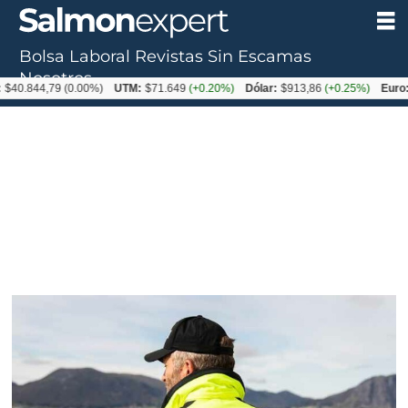
Bolsa Laboral
Revistas
Sin Escamas
Tag:
Nosotros
$40.844,79
(0.00%)
UTM:
$71.649
(+0.20%)
Dólar:
$913,86
(+0.25%)
Euro:
reporte
anual