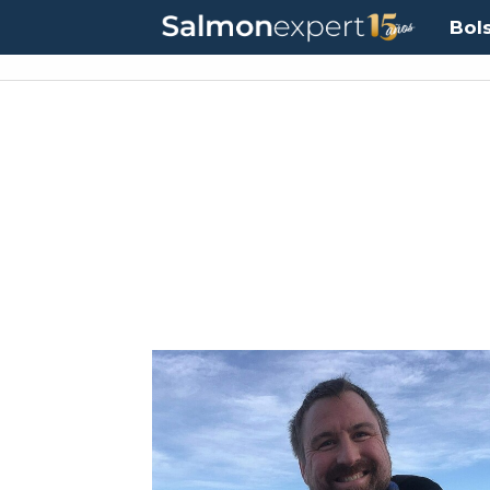
Bol
Tag:
sætre
matfisk