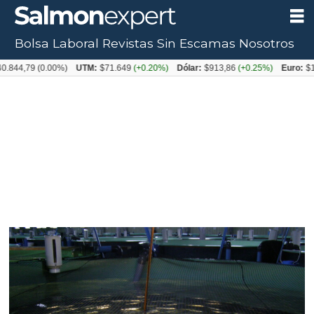
Bolsa Laboral
Revistas
Sin Escamas
Nosotros
Tag:
0.844,79
(0.00%)
UTM:
$71.649
(+0.20%)
Dólar:
$913,86
(+0.25%)
Euro:
$1
san
pablo