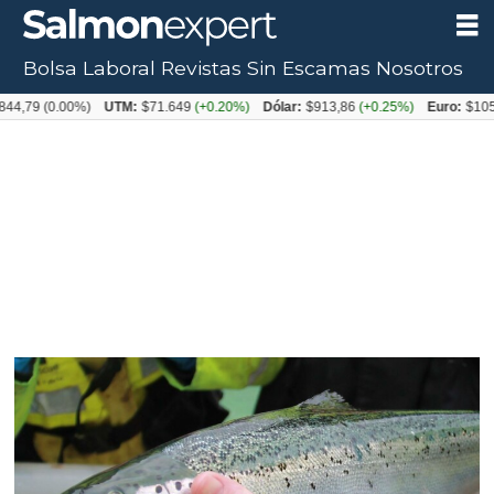
Bolsa Laboral
Revistas
Sin Escamas
Nosotros
Tag:
44,79
(0.00%)
UTM:
$71.649
(+0.20%)
Dólar:
$913,86
(+0.25%)
Euro:
$1053
score