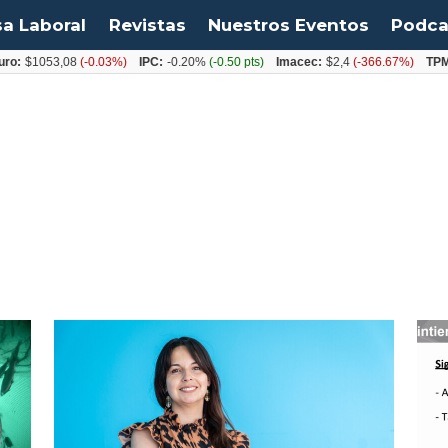
sa Laboral
Revistas
Nuestros Eventos
Podca
o:
$1053,08
(-0.03%)
IPC:
-0.20%
(-0.50 pts)
Imacec:
$2,4
(-366.67%)
TPM: