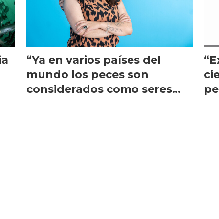
ia
“Ya en varios países del
“E
mundo los peces son
ci
considerados como seres
pe
sintientes”
si