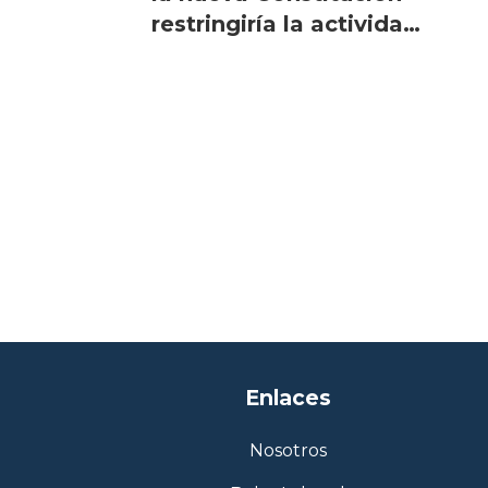
restringiría la actividad
salmonicultora
Enlaces
Nosotros