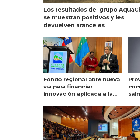
Los resultados del grupo AquaC
se muestran positivos y les
devuelven aranceles
Fondo regional abre nueva
Pro
vía para financiar
ener
innovación aplicada a la
sal
salmonicultura
man