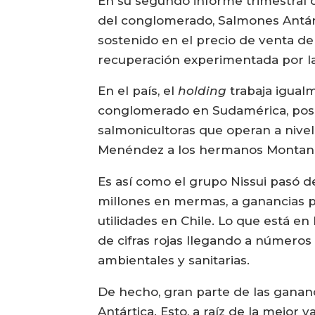
En su segundo informe trimestral del
del conglomerado, Salmones Antárt
sostenido en el precio de venta de
recuperación experimentada por la 
En el país, el
holding
trabaja igual
conglomerado en Sudamérica, posic
salmonicultoras que operan a nivel 
Menéndez a los hermanos Montana
Es así como el grupo Nissui pasó d
millones en mermas, a ganancias po
utilidades en Chile. Lo que está en
de cifras rojas llegando a números 
ambientales y sanitarias.
De hecho, gran parte de las gananc
Antártica. Esto, a raíz de la mejor