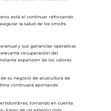
eno, está el continuar reforzando
asegurar la salud de los
smolts
.
eranual y sus ganancias operativas
 relevante recuperación del
onstante expansión de los valores
a de su negocio de acuicultura de
stima continuará aportando
incertidumbres, tomando en cuenta
les- luego de un extenso
rally
,