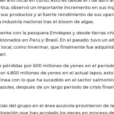
 año fiscal en curso, esto es desde el 1 de abril al 
ica, observó un importante incremento en sus ing
 sus productos y al fuerte rendimiento de sus opera
industria nacional tras el
bloom
de algas.
mente con la pesquera Emdepes y desde tierras chi
ionados en Perú y Brasil. En el pasado, tuvo un al
local, como Invermar, que finalmente fue adquirida
ri.
e pérdidas por 600 millones de yenes en el período 
r 4.800 millones de yenes en el actual lapso, esto
 línea con lo que ha sucedido en el sector salmonicu
azules, después de un largo período de crisis fina
ias del grupo en el área acuícola provinieron de l
 valoración que han arrojado los peces en proceso d