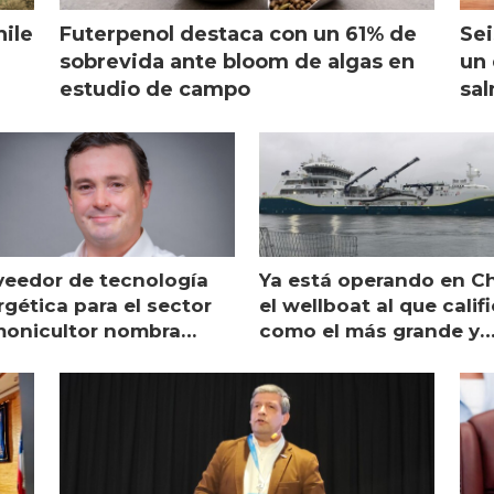
hile
Futerpenol destaca con un 61% de
Sei
sobrevida ante bloom de algas en
un 
estudio de campo
sal
veedor de tecnología
Ya está operando en Ch
gética para el sector
el wellboat al que calif
monicultor nombra
como el más grande y
aging director en Chile
moderno