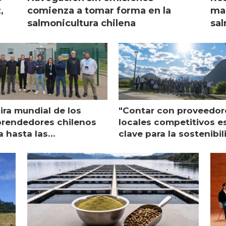
,
comienza a tomar forma en la
mar
salmonicultura chilena
sal
ira mundial de los
"Contar con proveedor
rendedores chilenos
locales competitivos e
a hasta las
clave para la sostenibi
raciones de Mowi en
de Multi X"
ocia