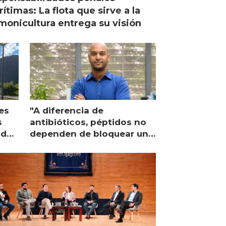
ítimas: La flota que sirve a la
monicultura entrega su visión
es
"A diferencia de
s
antibióticos, péptidos no
lidad
dependen de bloquear una
única proteína intracelular"