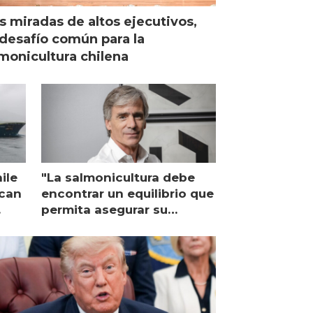
s miradas de altos ejecutivos,
desafío común para la
monicultura chilena
ile
"La salmonicultura debe
ican
encontrar un equilibrio que
permita asegurar su
viabilidad de largo plazo”