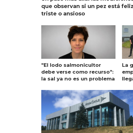
que observan si un pez está feliz
triste o ansioso
"El lodo salmonicultor
La g
debe verse como recurso":
emp
la sal ya no es un problema
lleg
ope
Esc