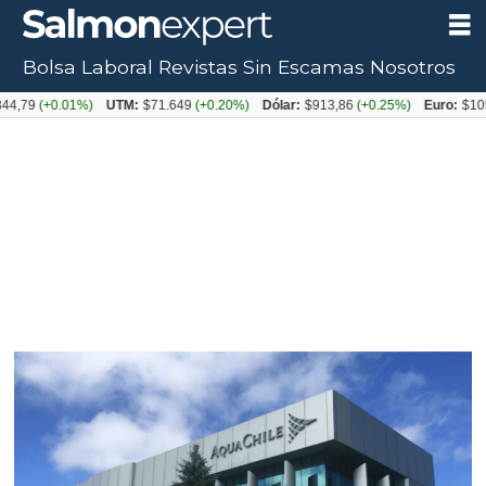
Bolsa Laboral
Revistas
Sin Escamas
Nosotros
Tag:
)
UTM:
$71.649
(+0.20%)
Dólar:
$913,86
(+0.25%)
Euro:
$1053,08
(-0.03%)
resultados