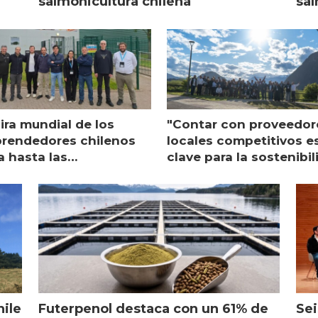
salmonicultura chilena
sal
ira mundial de los
"Contar con proveedor
rendedores chilenos
locales competitivos e
a hasta las
clave para la sostenibi
raciones de Mowi en
de Multi X"
ocia
hile
Futerpenol destaca con un 61% de
Sei