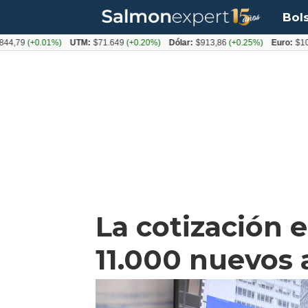
Bol
(+0.01%)
UTM:
$71.649
(+0.20%)
Dólar:
$913,86
(+0.25%)
Euro:
$1053,08
(
La cotización e
11.000 nuevos 