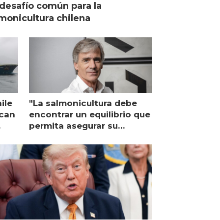
desafío común para la
monicultura chilena
ile
"La salmonicultura debe
ican
encontrar un equilibrio que
permita asegurar su
viabilidad de largo plazo”