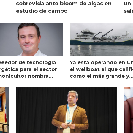
sobrevida ante bloom de algas en
un 
estudio de campo
sal
veedor de tecnología
Ya está operando en Ch
gética para el sector
el wellboat al que calif
monicultor nombra
como el más grande y
aging director en Chile
moderno