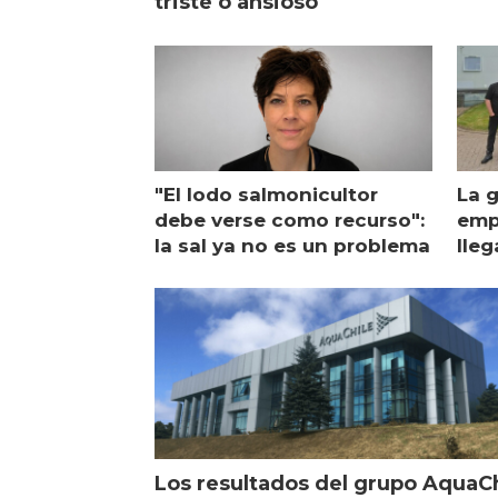
triste o ansioso
"El lodo salmonicultor
La g
debe verse como recurso":
emp
la sal ya no es un problema
lleg
ope
Esc
Los resultados del grupo AquaC