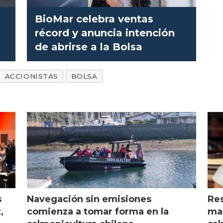
BioMar celebra ventas
récord y anuncia intención
de abrirse a la Bolsa
ACCIONISTAS
BOLSA
s
Navegación sin emisiones
Res
,
comienza a tomar forma en la
mar