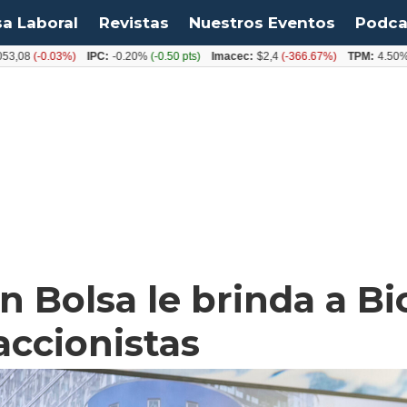
sa Laboral
Revistas
Nuestros Eventos
Podca
-0.03%)
IPC:
-0.20%
(-0.50 pts)
Imacec:
$2,4
(-366.67%)
TPM:
4.50%
(0.00
n Bolsa le brinda a B
accionistas