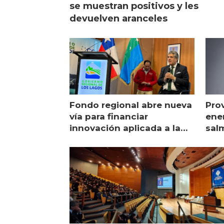
se muestran positivos y les
devuelven aranceles
Fondo regional abre nueva
Pro
vía para financiar
ener
innovación aplicada a la
sal
salmonicultura
man