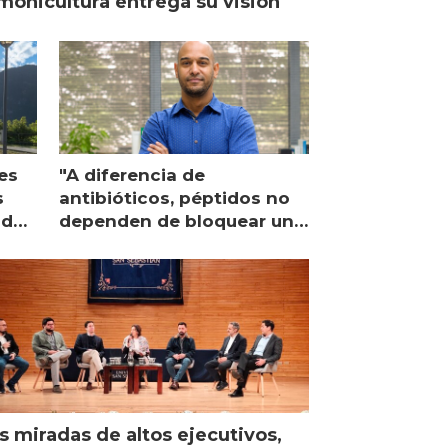
monicultura entrega su visión
es
"A diferencia de
s
antibióticos, péptidos no
lidad
dependen de bloquear una
única proteína intracelular"
s miradas de altos ejecutivos,