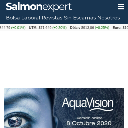
Bolsa Laboral
Revistas
Sin Escamas
Nosotros
9
(+0.01%)
UTM:
$71.649
(+0.20%)
Dólar:
$913,86
(+0.25%)
Euro:
$1053,08