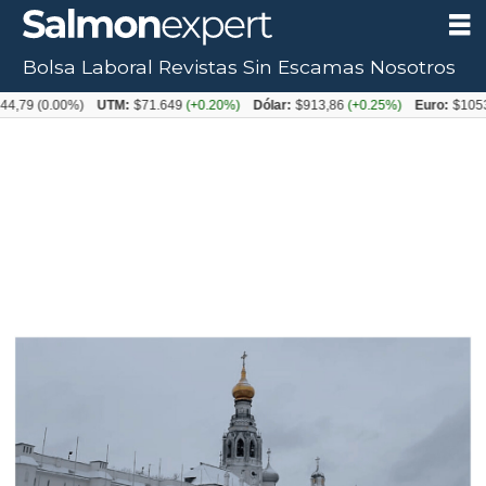
Bolsa Laboral
Revistas
Sin Escamas
Nosotros
0.00%)
UTM:
$71.649
(+0.20%)
Dólar:
$913,86
(+0.25%)
Euro:
$1053,08
(-