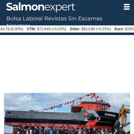
Bolsa Laboral
Revistas
Sin Escamas
Nosotros
0.00%)
UTM:
$71.649
(+0.20%)
Dólar:
$913,86
(+0.25%)
Euro:
$1053,08
(-