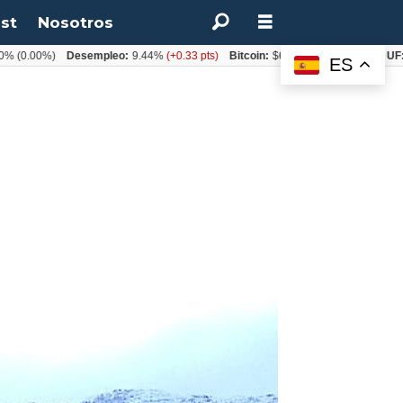
st
Nosotros
00%)
Desempleo:
9.44%
(+0.33 pts)
Bitcoin:
$64.600,08
(+2.93%)
UF:
$40.8
ES