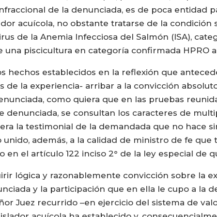
infraccional de la denunciada, es de poca entidad pa
dor acuícola, no obstante tratarse de la condición s
rus de la Anemia Infecciosa del Salmón (ISA), categ
una piscicultura en categoría confirmada HPRO a vir
los hechos establecidos en la reflexión que antecede,
s de la experiencia- arribar a la convicción absoluto
enunciada, como quiera que en las pruebas reunida
de denunciada, se consultan los caracteres de multi
era la testimonial de la demandada que no hace sin
io unido, además, a la calidad de ministro de fe que 
o en el artículo 122 inciso 2° de la ley especial de q
rir lógica y razonablemente convicción sobre la ex
unciada y la participación que en ella le cupo a l
ñor Juez recurrido –en ejercicio del sistema de valo
legislador acuícola ha establecido y, consecuencial