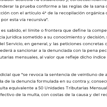
onderar la prueba conforme a las reglas de la sana c
ón con el artículo 4° de la recopilación orgánica d
r esta vía recursiva".
 es sabido, el límite o frontera que define la compe
ncia jurídica sometido a su conocimiento y decisión
l Servicio, en general, y las peticiones concretas c
cederá a sancionar a la denunciada con la pena pecun
utarias mensuales, al valor que refleje dicho índi
udicial que "se revoca la sentencia de veintiuno de 
da de la denuncia formulada en su contra y, consec
ta equivalente a 50 Unidades Tributarias Mensuales
efectivo de la multa, con costas de la causa y del r