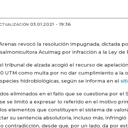
03.01.2021 - 19:36
ACTUALIZACIÓN
Arenas revocó la resolución impugnada, dictada po
 salmonicultora Acuimag por infracción a la Ley de 
del tribunal de alzada acogió el recurso de apelaci
0 UTM como multa por no dar cumplimiento a la ob
species hidrobiológicas, según se informa en el
sit
ndos eliminados en el fallo que se cuestiona por el 
e se limitó a expresar lo referido en el motivo prim
 los elementos que constituyen el sistema de valor
ictar su sentencia absolutoria, incluso más, infringió
 no contradicción, desde que, por un lado, da por es