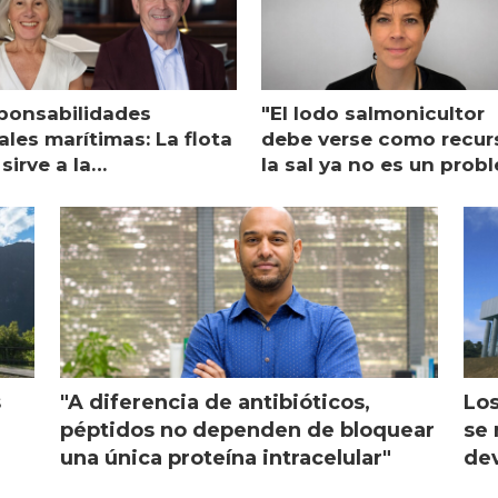
ponsabilidades
"El lodo salmonicultor
les marítimas: La flota
debe verse como recur
sirve a la
la sal ya no es un prob
monicultura entrega su
ón
s
"A diferencia de antibióticos,
Los
péptidos no dependen de bloquear
se 
una única proteína intracelular"
dev