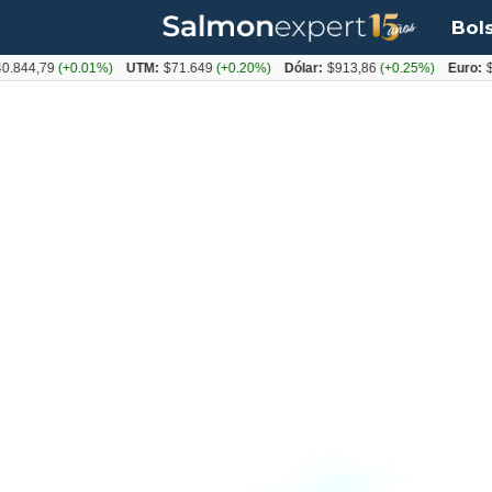
Bol
79
(+0.01%)
UTM:
$71.649
(+0.20%)
Dólar:
$913,86
(+0.25%)
Euro:
$1053,