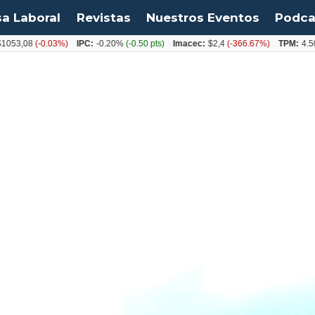
sa Laboral
Revistas
Nuestros Eventos
Podca
08
(-0.03%)
IPC:
-0.20%
(-0.50 pts)
Imacec:
$2,4
(-366.67%)
TPM:
4.50%
(0.