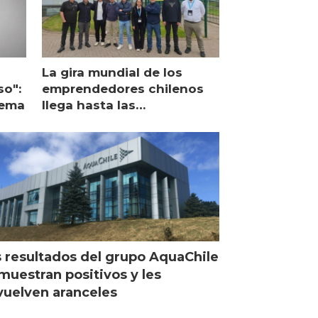
La gira mundial de los
so":
emprendedores chilenos
lema
llega hasta las
operaciones de Mowi en
Escocia
 resultados del grupo AquaChile
muestran positivos y les
uelven aranceles