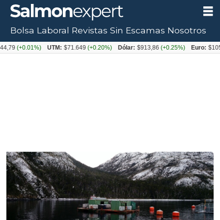
Bolsa Laboral
Revistas
Sin Escamas
Nosotros
+0.01%)
UTM:
$71.649
(+0.20%)
Dólar:
$913,86
(+0.25%)
Euro:
$1053,08
(