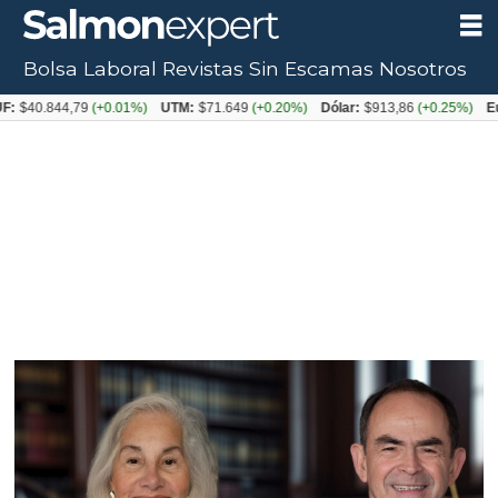
Bolsa Laboral
Revistas
Sin Escamas
Nosotros
Tag:
9
(+0.01%)
UTM:
$71.649
(+0.20%)
Dólar:
$913,86
(+0.25%)
Euro:
$1053,08
política