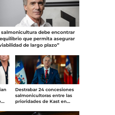
 salmonicultura debe encontrar
equilibrio que permita asegurar
viabilidad de largo plazo”
ian
Destrabar 24 concesiones
salmonicultoras entre las
e
prioridades de Kast en
Magallanes