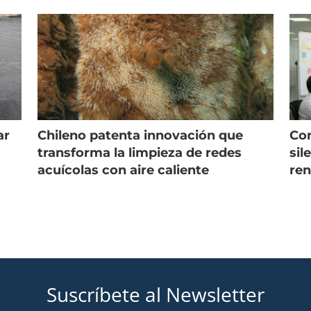
 seguras
nuevo gerente
ar
Chileno patenta innovación que
Con
s
transforma la limpieza de redes
sil
acuícolas con aire caliente
ren
Suscríbete al Newsletter