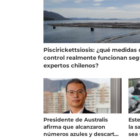
Piscirickettsiosis: ¿qué medidas 
control realmente funcionan se
expertos chilenos?
Presidente de Australis
Este
afirma que alcanzaron
la s
números azules y descarta
sea 