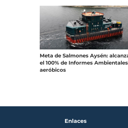
vender la empresa
más
Meta de Salmones Aysén: alcanz
el 100% de Informes Ambientale
aeróbicos
Enlaces