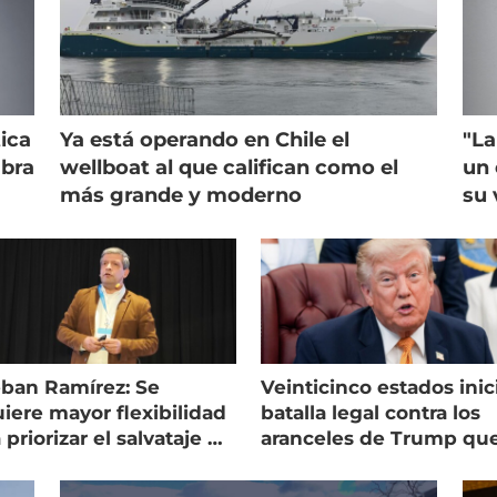
ica
Ya está operando en Chile el
"La
mbra
wellboat al que califican como el
un 
más grande y moderno
su 
eban Ramírez: Se
Veinticinco estados inic
iere mayor flexibilidad
batalla legal contra los
 priorizar el salvataje de
aranceles de Trump qu
es
golpean al salmón