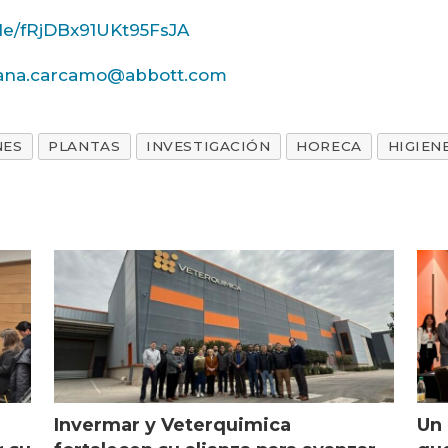
gle/fRjDBx91UKt95FsJA
ana.carcamo@abbott.com
NES
PLANTAS
INVESTIGACIÓN
HORECA
HIGIEN
Invermar y Veterquimica
Un 