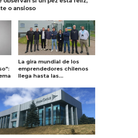
 observan si un pez está feliz,
ste o ansioso
La gira mundial de los
so":
emprendedores chilenos
lema
llega hasta las
operaciones de Mowi en
Escocia