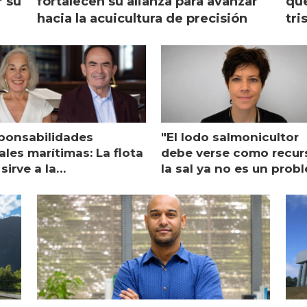
r su
fortalecen su alianza para avanzar
que
hacia la acuicultura de precisión
tri
ponsabilidades
"El lodo salmonicultor
les marítimas: La flota
debe verse como recur
sirve a la
la sal ya no es un prob
monicultura entrega su
ón