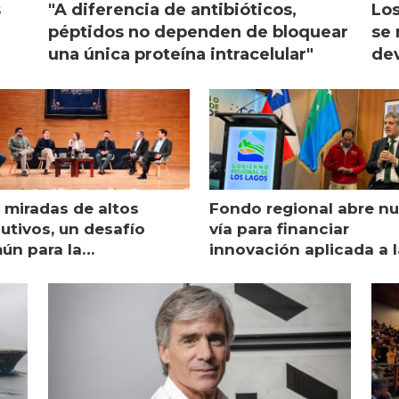
s
"A diferencia de antibióticos,
Los
péptidos no dependen de bloquear
se 
una única proteína intracelular"
dev
 miradas de altos
Fondo regional abre n
utivos, un desafío
vía para financiar
ún para la
innovación aplicada a l
monicultura chilena
salmonicultura