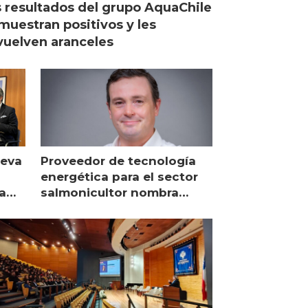
 resultados del grupo AquaChile
muestran positivos y les
uelven aranceles
ueva
Proveedor de tecnología
energética para el sector
a
salmonicultor nombra
managing director en Chile