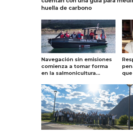
cuentan con una guía para medi
huella de carbono
Navegación sin emisiones
Res
comienza a tomar forma
pena
en la salmonicultura
que 
chilena
sal
visi