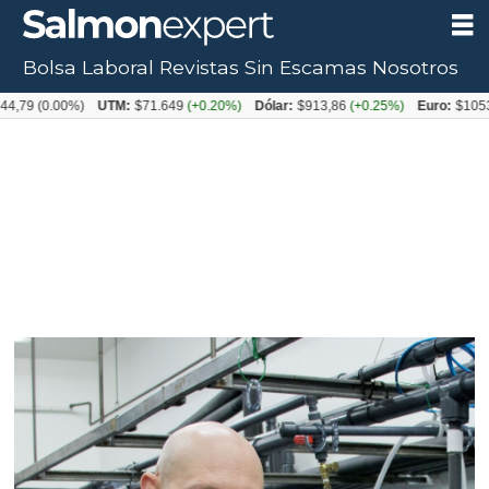
Bolsa Laboral
Revistas
Sin Escamas
Nosotros
.00%)
UTM:
$71.649
(+0.20%)
Dólar:
$913,86
(+0.25%)
Euro:
$1053,08
(-0