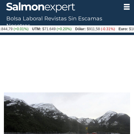
Bolsa Laboral
Revistas
Sin Escamas
Nosotros
9
(+0.01%)
UTM:
$71.649
(+0.20%)
Dólar:
$911,58
(-0.31%)
Euro:
$1053,36