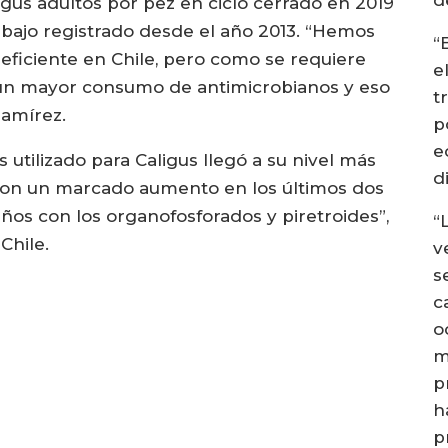
igus adultos por pez en ciclo cerrado en 2019
s bajo registrado desde el año 2013. “Hemos
“
eficiente en Chile, pero como se requiere
e
a un mayor consumo de antimicrobianos y eso
t
Ramírez.
p
e
s utilizado para Caligus llegó a su nivel más
d
n, con un marcado aumento en los últimos dos
baños con los organofosforados y piretroides”,
“
Chile.
v
s
c
o
m
p
h
p