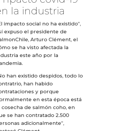
en la industria
El impacto social no ha existido”,
sí expuso el presidente de
almonChile, Arturo Clément, el
ómo se ha visto afectada la
ndustria este año por la
andemia.
No han existido despidos, todo lo
ontratrio, han habido
ontrataciones y porque
ormalmente en esta época está
a cosecha de salmón coho, en
ue se han contratado 2.500
ersonas adicionalmente”,
estacó Clément.