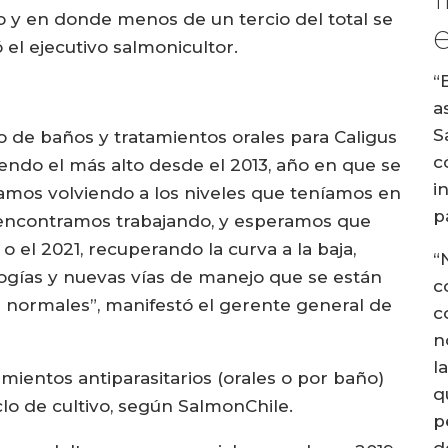
co y en donde menos de un tercio del total se
 el ejecutivo salmonicultor.
“
a
S
 de baños y tratamientos orales para Caligus
c
siendo el más alto desde el 2013, año en que se
i
stamos volviendo a los niveles que teníamos en
p
nos encontramos trabajando, y esperamos que
 o el 2021, recuperando la curva a la baja,
“
gías y nuevas vías de manejo que se están
c
s normales”, manifestó el gerente general de
c
n
l
amientos antiparasitarios (orales o por baño)
q
clo de cultivo, según SalmonChile.
p
d