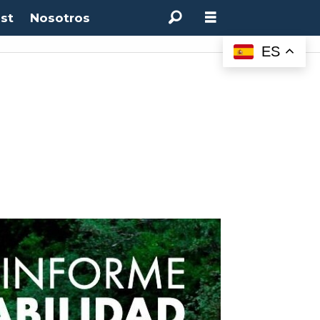
st
Nosotros
M:
4.50%
(0.00%)
Desempleo:
9.44%
(+0.33 pts)
Bitcoin:
$64.600,08
(+2.93%
ES