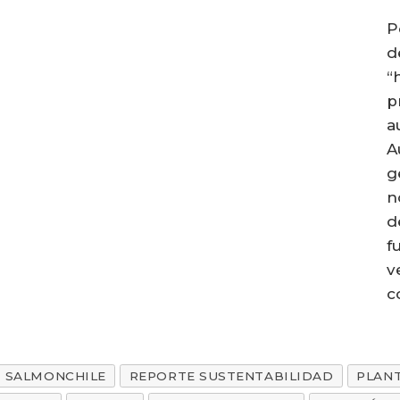
P
d
“
p
a
A
g
n
d
f
v
c
SALMONCHILE
REPORTE SUSTENTABILIDAD
PLAN