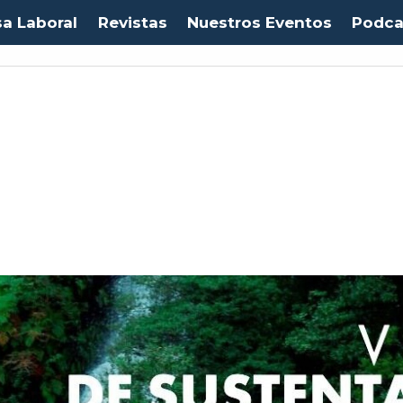
sa Laboral
Revistas
Nuestros Eventos
Podca
Euro:
$1053,08
(-0.03%)
IPC:
-0.20%
(-0.50 pts)
Imacec:
$2,4
(-366.67%)
TP