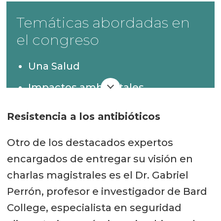
Temáticas abordadas en
el congreso
Una Salud
Impactos ambientales
Estrategias de prevención
Resistencia a los antibióticos
Eficacia de tratamientos y Gestión
Otro de los destacados expertos
de uso
encargados de entregar su visión en
Políticas y Regulación
charlas magistrales es el Dr. Gabriel
Inocuidad alimentaria
Perrón, profesor e investigador de Bard
College, especialista en seguridad
Socio económicos