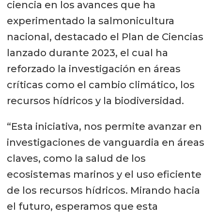
ciencia en los avances que ha
incremento del 63% en 2023,
experimentado la salmonicultura
totalizando más de $46 mil millones.
nacional, destacado el Plan de Ciencias
Además, la inversión total de las
lanzado durante 2023, el cual ha
empresas socias en Aysén, que
reforzado la investigación en áreas
abarca centros de cultivo en el mar,
críticas como el cambio climático, los
oficinas, pisciculturas, plantas de
recursos hídricos y la biodiversidad.
proceso, entre otros, alcanzó los $31
“Esta iniciativa, nos permite avanzar en
mil millones durante 2023.
investigaciones de vanguardia en áreas
claves, como la salud de los
ecosistemas marinos y el uso eficiente
de los recursos hídricos. Mirando hacia
el futuro, esperamos que esta