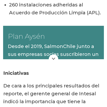
260 instalaciones adheridas al
Acuerdo de Producción Limpia (APL).
Plan Aysén
Desde el 2019, SalmonChile junto a
sus empresas socias suscribieron un
compromiso con la Región de Aysén
para aportar a su desarrollo. Como
Iniciativas
resultado de este compromiso, se
De cara a los principales resultados del
ha registrado un aumento sostenido
reporte, el gerente general de Intesal
en la contratación y en las compras
indicó la importancia que tiene la
a proveedores locales, con un