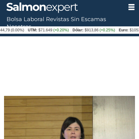
Bolsa Laboral
Revistas
Sin Escamas
Nosotros
.00%)
UTM:
$71.649
(+0.20%)
Dólar:
$913,86
(+0.25%)
Euro:
$1053,08
(-0