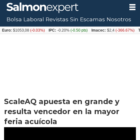
Bolsa Laboral
Revistas
Sin Escamas
Nosotros
$1053,08
(-0.03%)
IPC:
-0.20%
(-0.50 pts)
Imacec:
$2,4
(-366.67%)
TPM:
4.
ScaleAQ apuesta en grande y
resulta vencedor en la mayor
feria acuícola