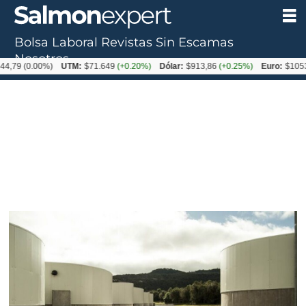
Bolsa Laboral
Revistas
Sin Escamas
Nosotros
(0.00%)
UTM:
$71.649
(+0.20%)
Dólar:
$913,86
(+0.25%)
Euro:
$1053,08
(-