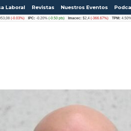
sa Laboral
Revistas
Nuestros Eventos
Podca
(-0.03%)
IPC:
-0.20%
(-0.50 pts)
Imacec:
$2,4
(-366.67%)
TPM:
4.50%
(0.00