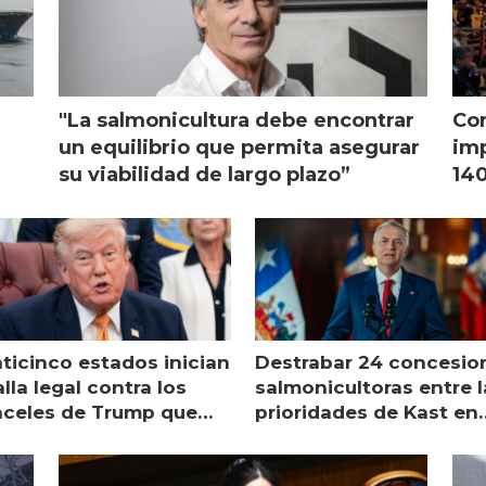
"La salmonicultura debe encontrar
Con
l
un equilibrio que permita asegurar
imp
su viabilidad de largo plazo”
140
nticinco estados inician
Destrabar 24 concesio
lla legal contra los
salmonicultoras entre l
nceles de Trump que
prioridades de Kast en
pean al salmón
Magallanes