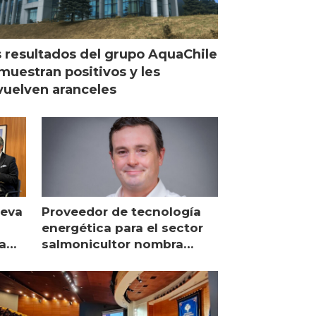
 resultados del grupo AquaChile
muestran positivos y les
uelven aranceles
ueva
Proveedor de tecnología
energética para el sector
a
salmonicultor nombra
managing director en Chile