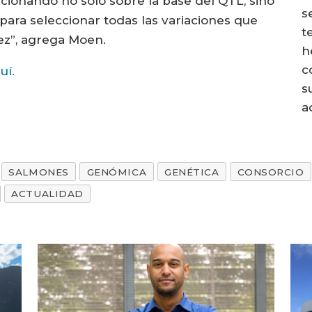
cionando no sólo sobre la base del QTL, sino
s
ara seleccionar todas las variaciones que
t
ez”, agrega Moen.
h
c
uí.
s
a
SALMONES
GENÓMICA
GENÉTICA
CONSORCIO
ACTUALIDAD