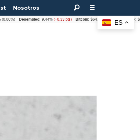
st
Nosotros
%)
Desempleo:
9.44%
(+0.33 pts)
Bitcoin:
$64.600,08
(+2.93%)
UF:
$40.844
ES