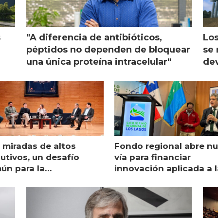
s
"A diferencia de antibióticos,
Los
péptidos no dependen de bloquear
se 
una única proteína intracelular"
dev
 miradas de altos
Fondo regional abre n
utivos, un desafío
vía para financiar
ún para la
innovación aplicada a l
monicultura chilena
salmonicultura