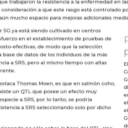
ue trabajaron la resistencia a la enfermedad en las
 consideración a que este rasgo está controlado p
 aún mucho espacio para mejoras adicionales medi
 SG ya está siendo cultivado en centros
sfuerzo en el establecimiento de pruebas de
osto-efectivas, de modo que la selección
 base de datos de los individuos de la más
encia a SRS, pero al mismo tiempo con altas
E
erente.
C
G
estaca Thomas Moen, es que en salmón coho,
d
 existe un QTL que posee un efecto muy
e
 especie a SRS, por lo tanto, se podría
e
istencia a SRS seleccionando solo por dicho
e
G
d