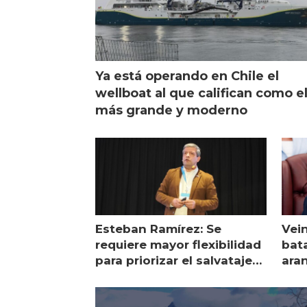
Ya está operando en Chile el
wellboat al que califican como e
más grande y moderno
Esteban Ramírez: Se
Vei
requiere mayor flexibilidad
bata
para priorizar el salvataje
ara
de peces
gol