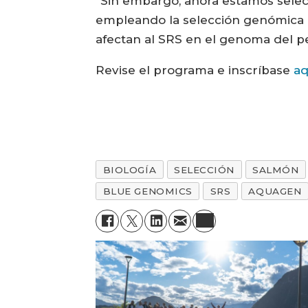
“Sin embargo, ahora estamos selec
empleando la selección genómica p
afectan al SRS en el genoma del p
Revise el programa e inscríbase
aq
BIOLOGÍA
SELECCIÓN
SALMÓN
BLUE GENOMICS
SRS
AQUAGEN