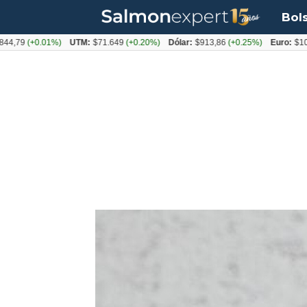
Bol
(+0.01%)
UTM:
$71.649
(+0.20%)
Dólar:
$913,86
(+0.25%)
Euro:
$1053,08