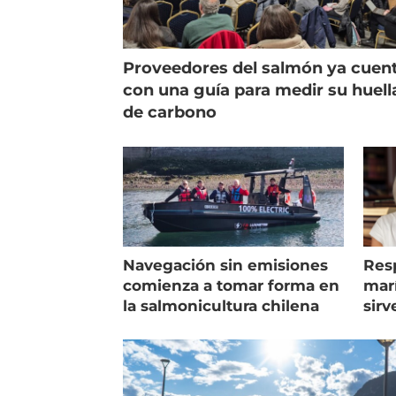
Proveedores del salmón ya cuen
con una guía para medir su huell
de carbono
Navegación sin emisiones
Res
comienza a tomar forma en
marí
la salmonicultura chilena
sirv
entr