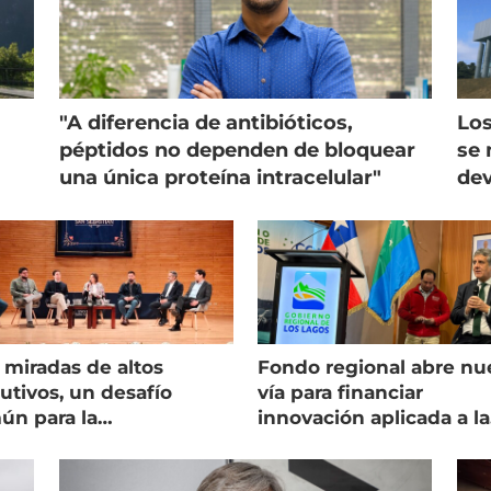
"A diferencia de antibióticos,
Los
péptidos no dependen de bloquear
se 
una única proteína intracelular"
dev
 miradas de altos
Fondo regional abre nu
utivos, un desafío
vía para financiar
ún para la
innovación aplicada a la
onicultura chilena
salmonicultura