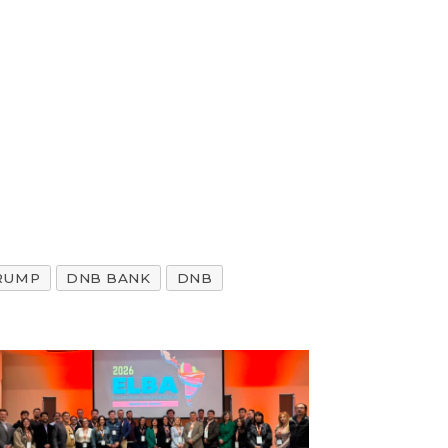
RUMP
DNB BANK
DNB