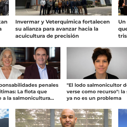
tan
Invermar y Veterquimica fortalecen
Un 
a
su alianza para avanzar hacia la
que
acuicultura de precisión
tri
ponsabilidades penales
"El lodo salmonicultor 
timas: La flota que
verse como recurso": la 
e a la salmonicultura
ya no es un problema
ega su visión