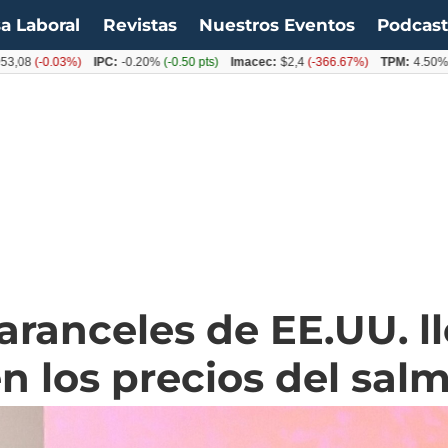
a Laboral
Revistas
Nuestros Eventos
Podcas
-0.03%)
IPC:
-0.20%
(-0.50 pts)
Imacec:
$2,4
(-366.67%)
TPM:
4.50%
(0.00%
aranceles de EE.UU. l
n los precios del sal