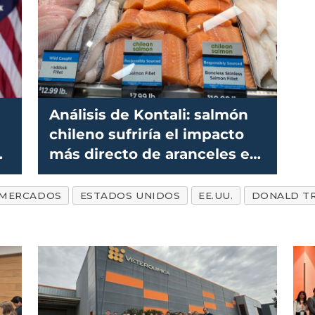
Análisis de Kontali: salmón
chileno sufriría el impacto
de
más directo de aranceles en
EE.UU.
MERCADOS
ESTADOS UNIDOS
EE.UU.
DONALD T