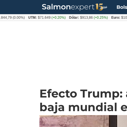
Bols
9
(0.00%)
UTM:
$71.649
(+0.20%)
Dólar:
$913,86
(+0.25%)
Euro:
$1053,08
(
Efecto Trump: 
baja mundial e