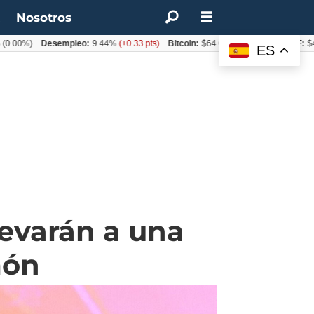
t
Nosotros
)
Desempleo:
9.44%
(+0.33 pts)
Bitcoin:
$64.600,08
(+2.93%)
UF:
$40.844,
ES
levarán a una
món