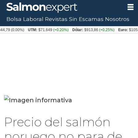
Bolsa Laboral
Revistas
Sin Escamas
Nosotros
(0.00%)
UTM:
$71.649
(+0.20%)
Dólar:
$913,86
(+0.25%)
Euro:
$1053,08
(
Precio del salmón
noruego no para de