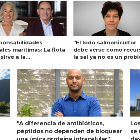
ponsabilidades
"El lodo salmonicultor
les marítimas: La flota
debe verse como recur
sirve a la
la sal ya no es un prob
monicultura entrega su
ón
s
"A diferencia de antibióticos,
Los
péptidos no dependen de bloquear
se 
una única proteína intracelular"
dev