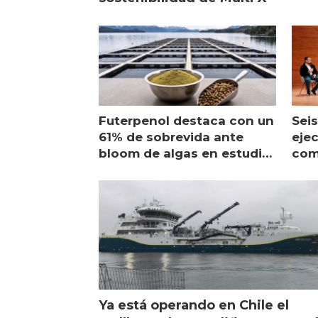
Futerpenol destaca con un
Seis
61% de sobrevida ante
ejec
bloom de algas en estudio
com
de campo
sal
Ya está operando en Chile el