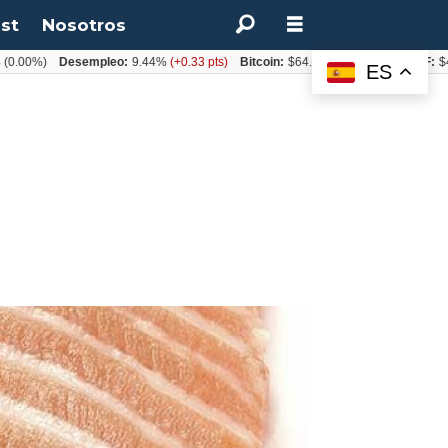
st
Nosotros
)
Desempleo:
9.44%
(+0.33 pts)
Bitcoin:
$64.600,08
(+2.93%)
UF:
$40.844,
ES