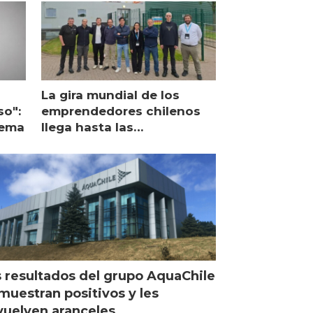
La gira mundial de los
so":
emprendedores chilenos
lema
llega hasta las
operaciones de Mowi en
Escocia
 resultados del grupo AquaChile
muestran positivos y les
uelven aranceles