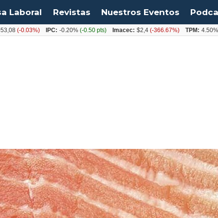
sa Laboral
Revistas
Nuestros Eventos
Podca
-0.03%)
IPC:
-0.20%
(-0.50 pts)
Imacec:
$2,4
(-366.67%)
TPM:
4.50%
(0.00%