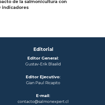
acto de la salmonicultura con
 indicadores
Editorial
Editor General
:
Gustav-Erik Blaalid
Editor Ejecutivo
:
Gian Paul Ricapito
E-mail
:
contacto@salmonexpert.cl