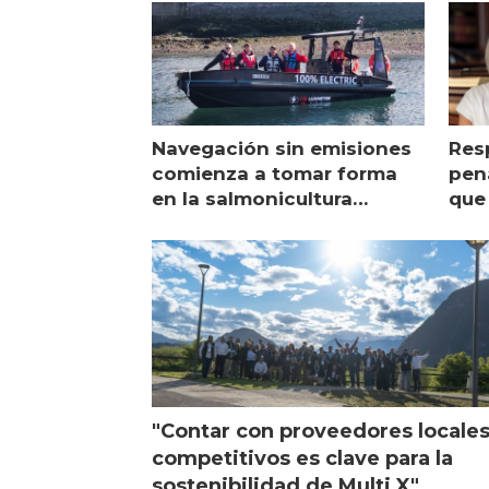
Navegación sin emisiones
Res
comienza a tomar forma
pena
en la salmonicultura
que 
chilena
sal
visi
"Contar con proveedores locale
competitivos es clave para la
sostenibilidad de Multi X"