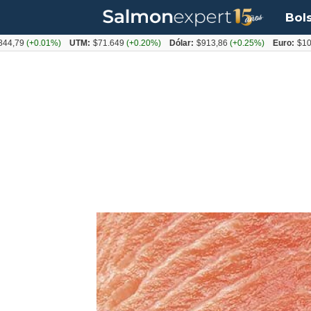
Bol
(+0.01%)
UTM:
$71.649
(+0.20%)
Dólar:
$913,86
(+0.25%)
Euro:
$1053,08
(