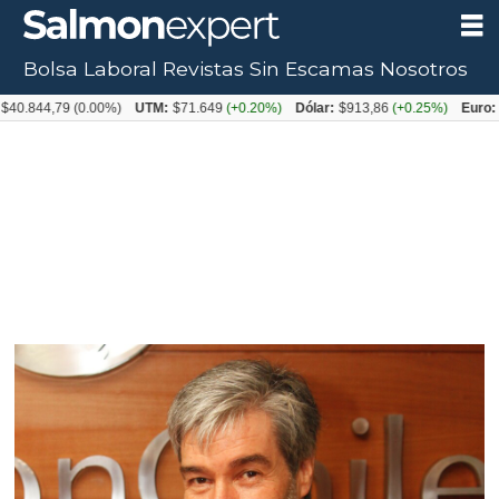
Bolsa Laboral
Revistas
Sin Escamas
Nosotros
,79
(0.00%)
UTM:
$71.649
(+0.20%)
Dólar:
$913,86
(+0.25%)
Euro:
$1053,