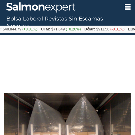
Bolsa Laboral
Revistas
Sin Escamas
Nosotros
44,79
(+0.01%)
UTM:
$71.649
(+0.20%)
Dólar:
$911,58
(-0.31%)
Euro:
$105