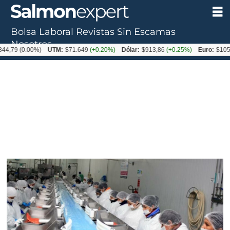
Bolsa Laboral
Revistas
Sin Escamas
Nosotros
0.00%)
UTM:
$71.649
(+0.20%)
Dólar:
$913,86
(+0.25%)
Euro:
$1053,08
(-