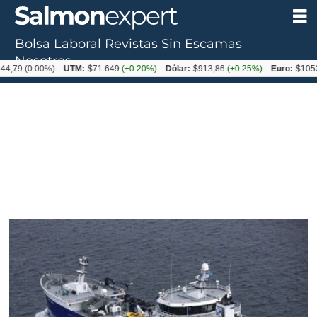
Bolsa Laboral
Revistas
Sin Escamas
Nosotros
(0.00%)
UTM:
$71.649
(+0.20%)
Dólar:
$913,86
(+0.25%)
Euro:
$1053,08
(-