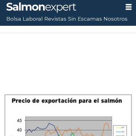
Bolsa Laboral
Revistas
Sin Escamas
Nosotros