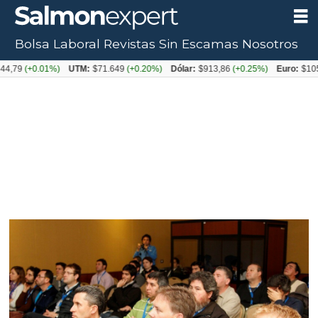
Bolsa Laboral
Revistas
Sin Escamas
Nosotros
+0.01%)
UTM:
$71.649
(+0.20%)
Dólar:
$913,86
(+0.25%)
Euro:
$1053,08
(-