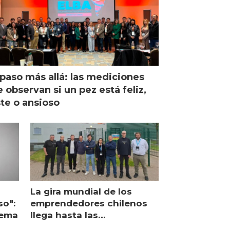
paso más allá: las mediciones
 observan si un pez está feliz,
ste o ansioso
La gira mundial de los
so":
emprendedores chilenos
lema
llega hasta las
operaciones de Mowi en