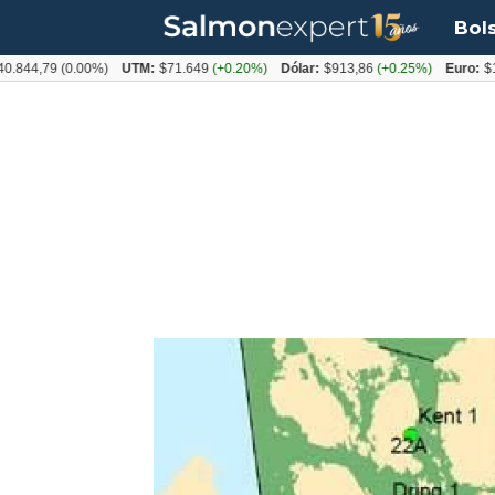
Bol
4,79
(0.00%)
UTM:
$71.649
(+0.20%)
Dólar:
$913,86
(+0.25%)
Euro:
$1053,