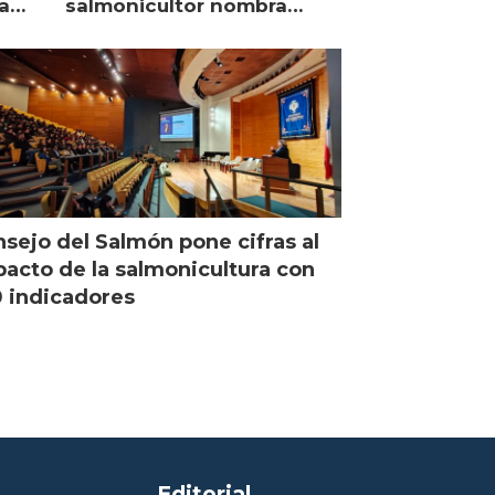
a
salmonicultor nombra
managing director en Chile
sejo del Salmón pone cifras al
acto de la salmonicultura con
 indicadores
Editorial