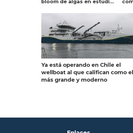
bloom de algas en estudio
com
de campo
sal
Ya está operando en Chile el
wellboat al que califican como e
más grande y moderno
Enlaces