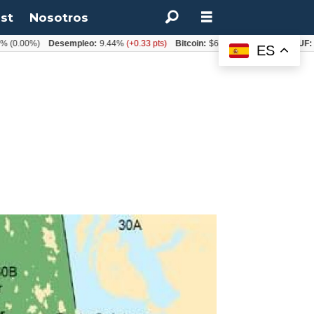
st
Nosotros
00%)
Desempleo:
9.44%
(+0.33 pts)
Bitcoin:
$64.600,08
(+2.93%)
UF:
$40.8
ES