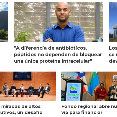
ón
s
"A diferencia de antibióticos,
Los
péptidos no dependen de bloquear
se 
una única proteína intracelular"
dev
 miradas de altos
Fondo regional abre n
utivos, un desafío
vía para financiar