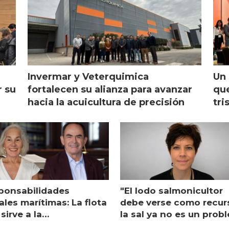
Invermar y Veterquimica
Un 
r su
fortalecen su alianza para avanzar
que
hacia la acuicultura de precisión
tri
ponsabilidades
"El lodo salmonicultor
les marítimas: La flota
debe verse como recur
sirve a la
la sal ya no es un prob
monicultura entrega su