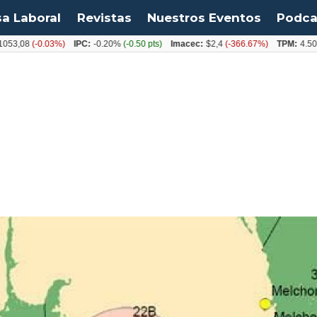
sa Laboral
Revistas
Nuestros Eventos
Podca
08
(-0.03%)
IPC:
-0.20%
(-0.50 pts)
Imacec:
$2,4
(-366.67%)
TPM:
4.50%
(0.