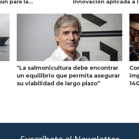
ún para la
innovación aplicada a l
monicultura chilena
salmonicultura
"La salmonicultura debe encontrar
Con
l
un equilibrio que permita asegurar
imp
su viabilidad de largo plazo”
140