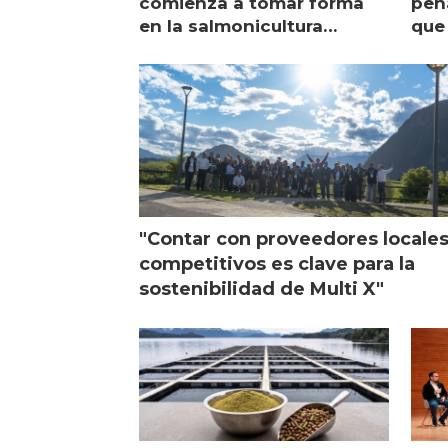
comienza a tomar forma
pena
en la salmonicultura
que 
chilena
sal
visi
"Contar con proveedores locale
competitivos es clave para la
sostenibilidad de Multi X"