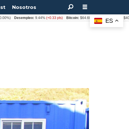
st
Nosotros
Desempleo:
9.44%
(+0.33 pts)
Bitcoin:
$64.600,08
(+2.93%)
UF:
$40.844,7
ES