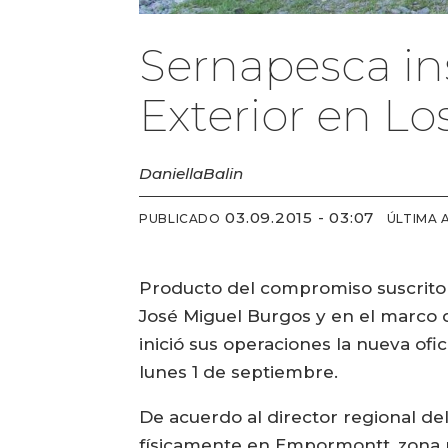
Sernapesca in
Exterior en Lo
Daniella
Balin
03.09.2015 - 03:07
PUBLICADO
ÚLTIMA 
Producto del compromiso suscrito p
José Miguel Burgos y en el marco d
inició sus operaciones la nueva ofi
lunes 1 de septiembre.
De acuerdo al director regional del
físicamente en Empormontt, zona p