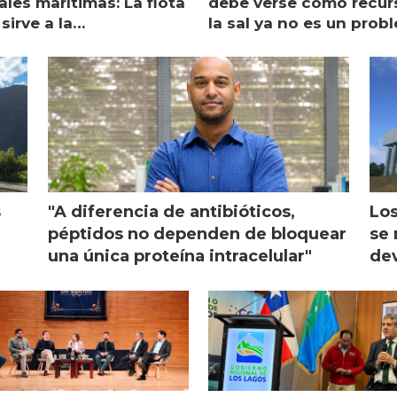
les marítimas: La flota
debe verse como recur
sirve a la
la sal ya no es un prob
monicultura entrega su
ón
s
"A diferencia de antibióticos,
Los
péptidos no dependen de bloquear
se 
una única proteína intracelular"
dev