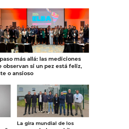
paso más allá: las mediciones
 observan si un pez está feliz,
ste o ansioso
La gira mundial de los