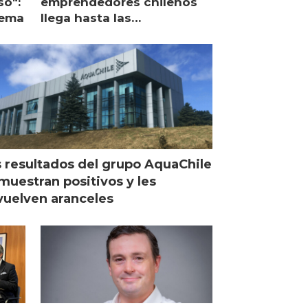
so":
emprendedores chilenos
lema
llega hasta las
operaciones de Mowi en
Escocia
 resultados del grupo AquaChile
muestran positivos y les
uelven aranceles