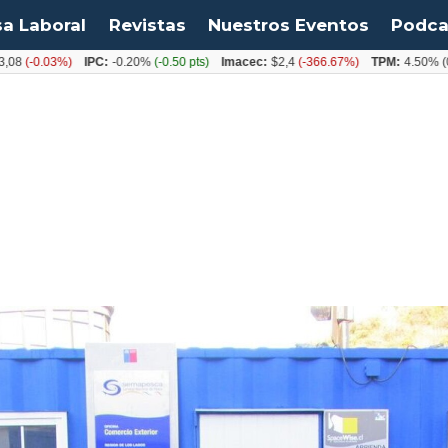
sa Laboral
Revistas
Nuestros Eventos
Podca
0.03%)
IPC:
-0.20%
(-0.50 pts)
Imacec:
$2,4
(-366.67%)
TPM:
4.50%
(0.00%)