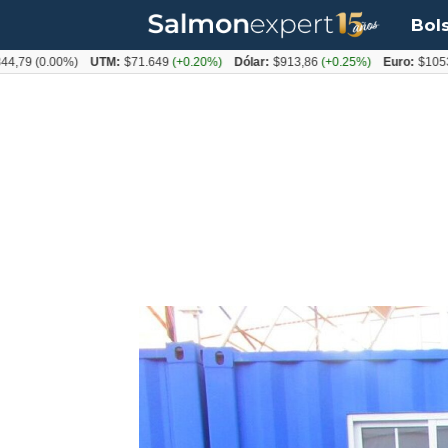
Bol
0.00%)
UTM:
$71.649
(+0.20%)
Dólar:
$913,86
(+0.25%)
Euro:
$1053,08
(-