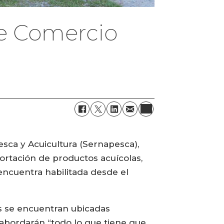
de Comercio
esca y Acuicultura (Sernapesca),
ortación de productos acuícolas,
 encuentra habilitada desde el
nes se encuentran ubicadas
abordarán “todo lo que tiene que