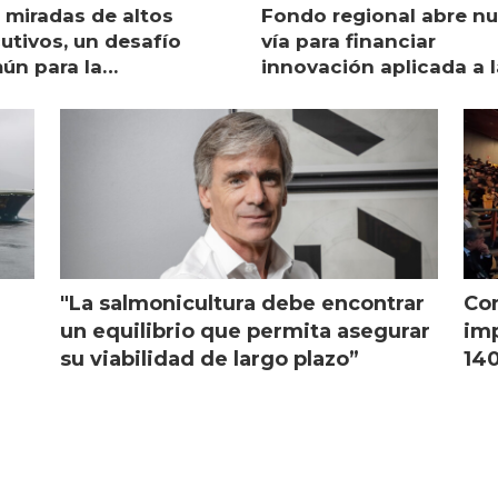
 miradas de altos
Fondo regional abre n
utivos, un desafío
vía para financiar
ún para la
innovación aplicada a l
monicultura chilena
salmonicultura
"La salmonicultura debe encontrar
Con
l
un equilibrio que permita asegurar
imp
su viabilidad de largo plazo”
140