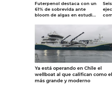
Futerpenol destaca con un
Seis
61% de sobrevida ante
ejec
bloom de algas en estudio
com
de campo
sal
Ya está operando en Chile el
wellboat al que califican como e
más grande y moderno