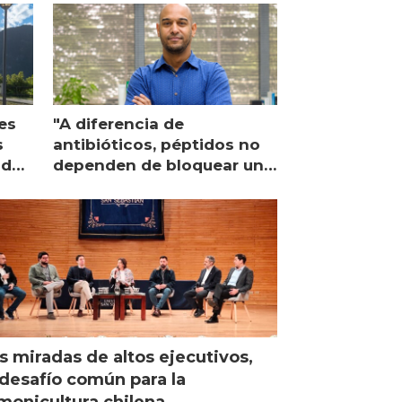
es
"A diferencia de
s
antibióticos, péptidos no
lidad
dependen de bloquear una
única proteína intracelular"
s miradas de altos ejecutivos,
desafío común para la
monicultura chilena