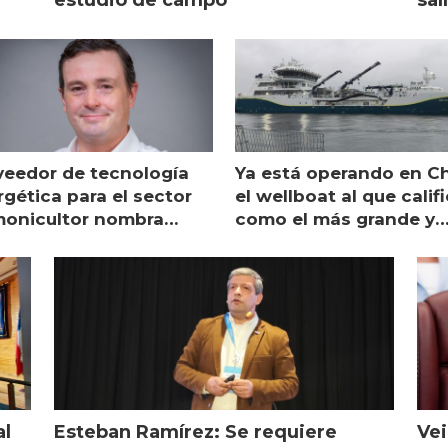
veedor de tecnología
Ya está operando en Ch
gética para el sector
el wellboat al que calif
monicultor nombra
como el más grande y
aging director en Chile
moderno
al
Esteban Ramírez: Se requiere
Vei