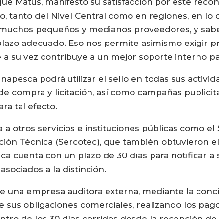
que Matus, manifestó su satisfacción por este recon
, tanto del Nivel Central como en regiones, en lo
 muchos pequeños y medianos proveedores, y sabe
 plazo adecuado. Eso nos permite asimismo exigir pr
 su vez contribuye a un mejor soporte interno par
pesca podrá utilizar el sello en todas sus activida
 compra y licitación, así como campañas publicitari
ra tal efecto.
 otros servicios e instituciones públicas como el 
ación Técnica (Sercotec), que también obtuvieron e
a cuenta con un plazo de 30 días para notificar a
asociados a la distinción.
e una empresa auditora externa, mediante la concil
sus obligaciones comerciales, realizando los pag
ro de los 30 días corridos desde la recepción de 