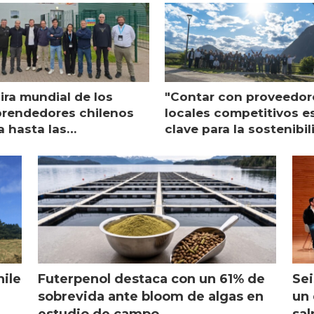
ira mundial de los
"Contar con proveedor
rendedores chilenos
locales competitivos e
a hasta las
clave para la sostenibi
raciones de Mowi en
de Multi X"
ocia
hile
Futerpenol destaca con un 61% de
Sei
sobrevida ante bloom de algas en
un 
estudio de campo
sal