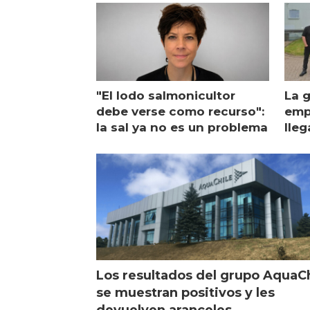
"El lodo salmonicultor
La g
debe verse como recurso":
emp
la sal ya no es un problema
lleg
ope
Esc
Los resultados del grupo AquaC
se muestran positivos y les
devuelven aranceles