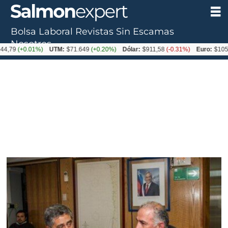
Bolsa Laboral
Revistas
Sin Escamas
Nosotros
+0.01%)
UTM:
$71.649
(+0.20%)
Dólar:
$911,58
(-0.31%)
Euro:
$1053,36
(-