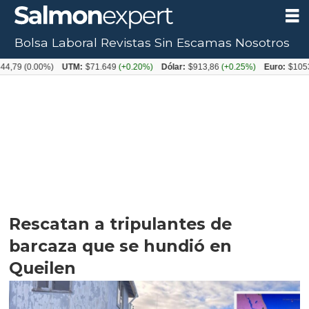
Bolsa Laboral
Revistas
Sin Escamas
Nosotros
0.00%)
UTM:
$71.649
(+0.20%)
Dólar:
$913,86
(+0.25%)
Euro:
$1053,08
(-0
Rescatan a tripulantes de
barcaza que se hundió en
Queilen