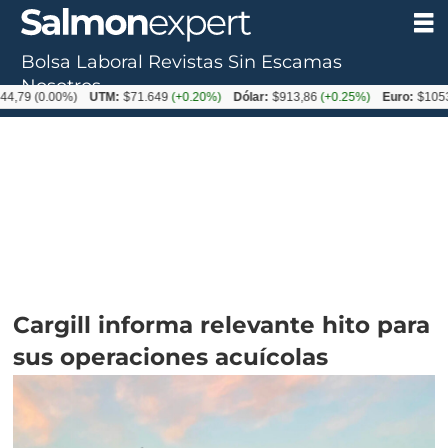
Bolsa Laboral
Revistas
Sin Escamas
Nosotros
0.00%)
UTM:
$71.649
(+0.20%)
Dólar:
$913,86
(+0.25%)
Euro:
$1053,08
(-0
Cargill informa relevante hito para
sus operaciones acuícolas