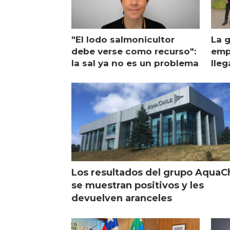
"El lodo salmonicultor
La g
debe verse como recurso":
emp
la sal ya no es un problema
lleg
ope
Esc
Los resultados del grupo AquaC
se muestran positivos y les
devuelven aranceles