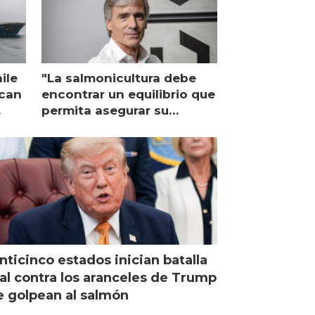
ile
"La salmonicultura debe
ican
encontrar un equilibrio que
permita asegurar su
viabilidad de largo plazo”
nticinco estados inician batalla
al contra los aranceles de Trump
 golpean al salmón