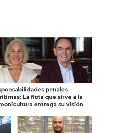
ponsabilidades penales
ítimas: La flota que sirve a la
monicultura entrega su visión