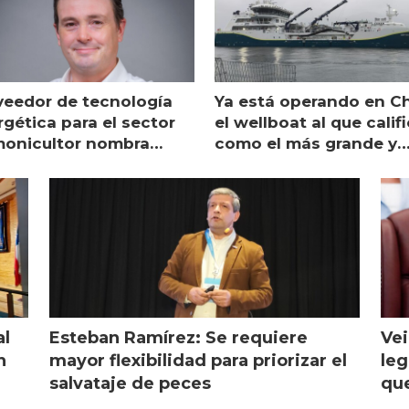
veedor de tecnología
Ya está operando en Ch
gética para el sector
el wellboat al que calif
monicultor nombra
como el más grande y
aging director en Chile
moderno
al
Esteban Ramírez: Se requiere
Vei
n
mayor flexibilidad para priorizar el
leg
salvataje de peces
que