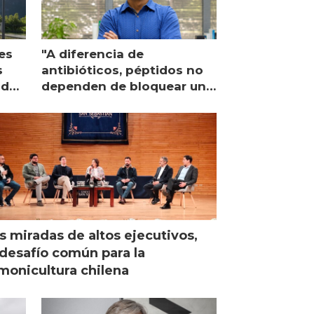
es
"A diferencia de
s
antibióticos, péptidos no
lidad
dependen de bloquear una
única proteína intracelular"
s miradas de altos ejecutivos,
desafío común para la
monicultura chilena