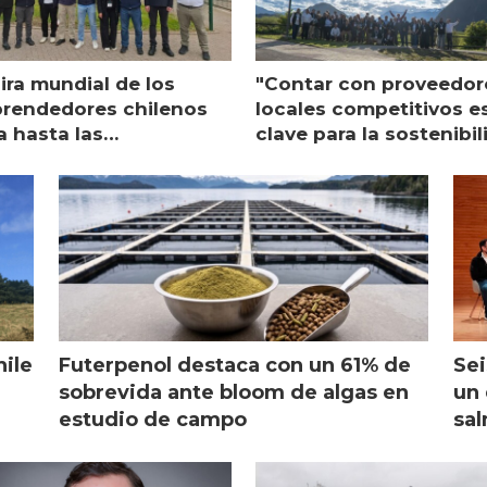
ira mundial de los
"Contar con proveedor
rendedores chilenos
locales competitivos e
a hasta las
clave para la sostenibi
raciones de Mowi en
de Multi X"
ocia
hile
Futerpenol destaca con un 61% de
Sei
sobrevida ante bloom de algas en
un 
estudio de campo
sal