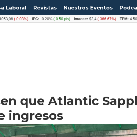
sa Laboral
Revistas
Nuestros Eventos
Podca
8
(-0.03%)
IPC:
-0.20%
(-0.50 pts)
Imacec:
$2,4
(-366.67%)
TPM:
4.50%
(0.0
n que Atlantic Sapph
e ingresos