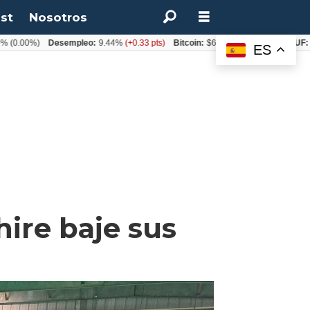
st
Nosotros
0%)
Desempleo:
9.44%
(+0.33 pts)
Bitcoin:
$64.600,08
(+2.93%)
UF:
$40.84
ES
ire baje sus