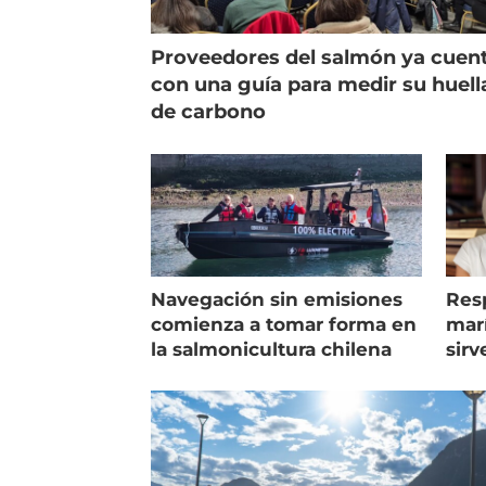
Proveedores del salmón ya cuen
con una guía para medir su huell
de carbono
Navegación sin emisiones
Res
comienza a tomar forma en
marí
la salmonicultura chilena
sirv
entr