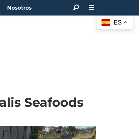
t
Nosotros
ES
alis Seafoods