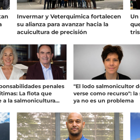
tan
Invermar y Veterquimica fortalecen
Un 
a
su alianza para avanzar hacia la
que
acuicultura de precisión
tri
ponsabilidades penales
"El lodo salmonicultor 
timas: La flota que
verse como recurso": la 
e a la salmonicultura
ya no es un problema
ega su visión