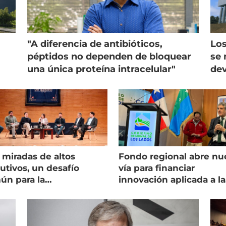
"A diferencia de antibióticos,
Los
péptidos no dependen de bloquear
se 
una única proteína intracelular"
dev
 miradas de altos
Fondo regional abre nu
utivos, un desafío
vía para financiar
ún para la
innovación aplicada a la
onicultura chilena
salmonicultura