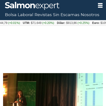
Bolsa Laboral
Revistas
Sin Escamas
Nosotros
0.01%)
UTM:
$71.649
(+0.20%)
Dólar:
$913,86
(+0.25%)
Euro:
$1053,08
(-