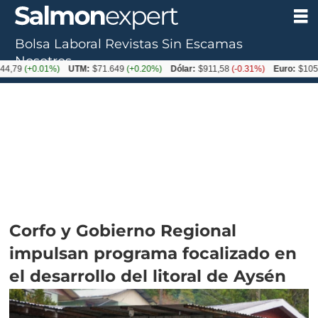
Bolsa Laboral
Revistas
Sin Escamas
Nosotros
+0.01%)
UTM:
$71.649
(+0.20%)
Dólar:
$911,58
(-0.31%)
Euro:
$1053,36
(-
Corfo y Gobierno Regional
impulsan programa focalizado en
el desarrollo del litoral de Aysén