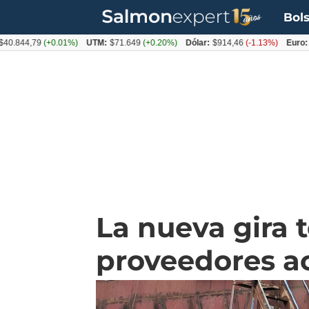
Bols
44,79
(+0.01%)
UTM:
$71.649
(+0.20%)
Dólar:
$914,46
(-1.13%)
Euro:
$1054
La nueva gira 
proveedores a