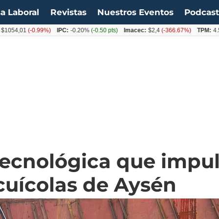
a Laboral
Revistas
Nuestros Eventos
Podcas
,01
(-0.99%)
IPC:
-0.20%
(-0.50 pts)
Imacec:
$2,4
(-366.67%)
TPM:
4.50%
(
tecnológica que impul
cuícolas de Aysén