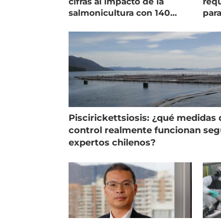
cifras al impacto de la
requ
salmonicultura con 140
para
indicadores
pec
Piscirickettsiosis: ¿qué medidas 
control realmente funcionan se
expertos chilenos?