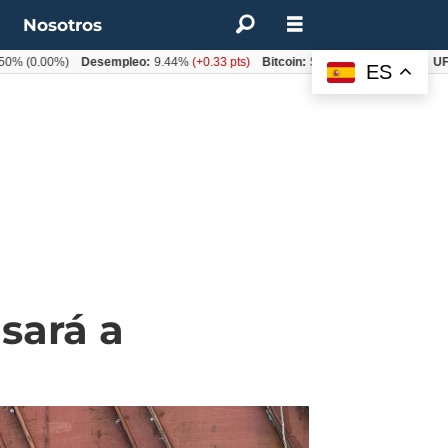
t
Nosotros
0.00%)
Desempleo:
9.44%
(+0.33 pts)
Bitcoin:
$62.760,11
(-1.74%)
UF:
$40.
ES
sará a