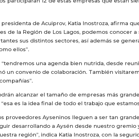
gos participarán 12 de estas empresas que están sie
presidenta de Acuiprov, Katia Inostroza, afirma que
ores de la Región de Los Lagos, podemos conocer 
tantes sus distintos sectores, así además se gener
omo ellos”.
 “tendremos una agenda bien nutrida, desde reuni
mó un convenio de colaboración. También visitaremo
s compañías”.
drán alcanzar el tamaño de empresas más grandes 
“esa es la idea final de todo el trabajo que estamo
os proveedores Ayseninos lleguen a ser tan grand
guir desarrollando a Aysén desde nuestro gremio 
estra región”, indica Katia Inostroza, con la seguri