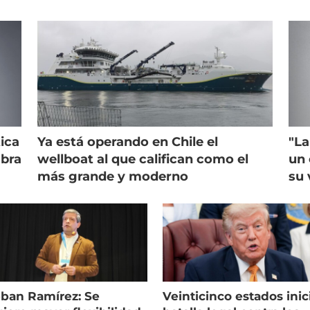
ica
Ya está operando en Chile el
"La
mbra
wellboat al que califican como el
un 
más grande y moderno
su 
eban Ramírez: Se
Veinticinco estados inic