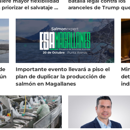
iere mayor flexibilidad
batalla legal contra los
 priorizar el salvataje de
aranceles de Trump qu
es
golpean al salmón
de
Importante evento llevará a piso el
Min
gún
plan de duplicar la producción de
det
salmón en Magallanes
ind